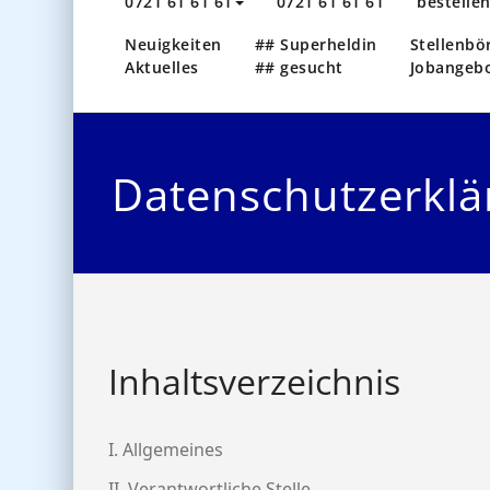
0721 61 61 61
0721 61 61 61
bestelle
Neuigkeiten
## Superheldin
Stellenbö
Aktuelles
## gesucht
Jobangeb
Datenschutzerklä
Inhaltsverzeichnis
I. Allgemeines
II. Verantwortliche Stelle