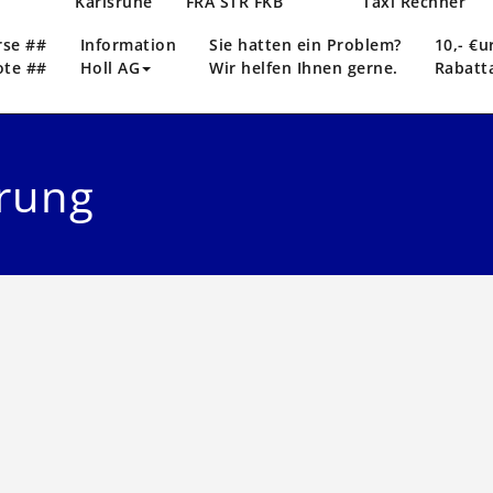
n
Karlsruhe
FRA STR FKB
Taxi Rechner
rse ##
Information
Sie hatten ein Problem?
10,- €u
ote ##
Holl AG
Wir helfen Ihnen gerne.
Rabatt
rung