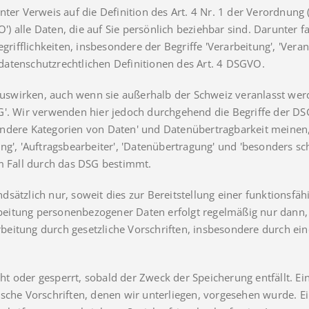
nter Verweis auf die Definition des Art. 4 Nr. 1 der Verordnung
 alle Daten, die auf Sie persönlich beziehbar sind. Darunter fa
grifflichkeiten, insbesondere der Begriffe 'Verarbeitung', 'Veran
n datenschutzrechtlichen Definitionen des Art. 4 DSGVO.
 auswirken, auch wenn sie außerhalb der Schweiz veranlasst wer
SG'. Wir verwenden hier jedoch durchgehend die Begriffe der 
besondere Kategorien von Daten' und Datenübertragbarkeit meinen
ung', 'Auftragsbearbeiter', 'Datenübertragung' und 'besonders
em Fall durch das DSG bestimmt.
dsätzlich nur, soweit dies zur Bereitstellung einer funktionsf
arbeitung personenbezogener Daten erfolgt regelmäßig nur dann, 
beitung durch gesetzliche Vorschriften, insbesondere durch eine de
t oder gesperrt, sobald der Zweck der Speicherung entfällt. E
sche Vorschriften, denen wir unterliegen, vorgesehen wurde. E