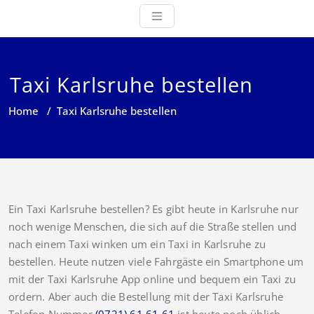
Taxi Karlsruhe bestellen
Home
/
Taxi Karlsruhe bestellen
Ein Taxi Karlsruhe bestellen? Es gibt heute in Karlsruhe nur
noch wenige Menschen, die sich auf die Straße stellen und
nach einem Taxi winken um ein Taxi in Karlsruhe zu
bestellen. Heute nutzen viele Fahrgäste ein Smartphone um
mit der Taxi Karlsruhe App online und bequem ein Taxi zu
ordern. Aber auch die Bestellung mit der Taxi Karlsruhe
Telefon Nummer
(0721) 61 61 61
ist heute noch üblich.