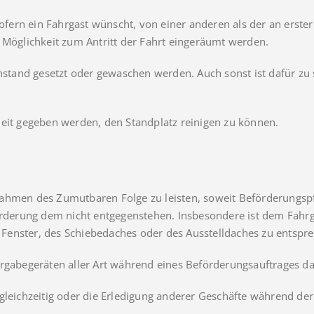
Sofern ein Fahrgast wünscht, von einer anderen als der an erste
e Möglichkeit zum Antritt der Fahrt eingeräumt werden.
instand gesetzt oder gewaschen werden. Auch sonst ist dafür zu 
heit gegeben werden, den Standplatz reinigen zu können.
Rahmen des Zumutbaren Folge zu leisten, soweit Beförderungspf
erung dem nicht entgegenstehen. Insbesondere ist dem Fahrga
enster, des Schiebedaches oder des Ausstelldaches zu entsprec
ergabegeräten aller Art während eines Beförderungsauftrages d
 gleichzeitig oder die Erledigung anderer Geschäfte während de