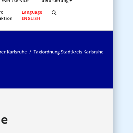
Eventservice
beförderung
ro
Language
aktion
ENGLISH
ner Karlsruhe
/
Taxiordnung Stadtkreis Karlsruhe
he