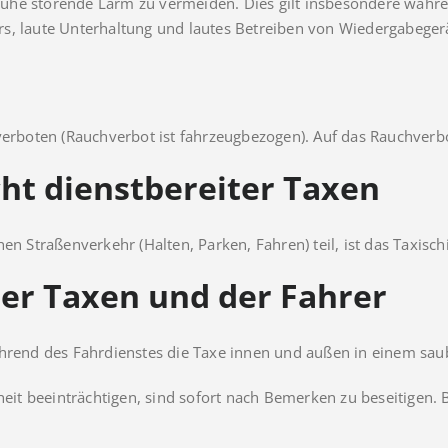
e Ruhe störende Lärm zu vermeiden. Dies gilt insbesondere währe
rs, laute Unterhaltung und lautes Betreiben von Wiedergabeger
verboten (Rauchverbot ist fahrzeugbezogen). Auf das Rauchverbo
ht dienstbereiter Taxen
en Straßenverkehr (Halten, Parken, Fahren) teil, ist das Taxis
der Taxen und der Fahrer
ährend des Fahrdienstes die Taxe innen und außen in einem sau
heit beeinträchtigen, sind sofort nach Bemerken zu beseitigen. 