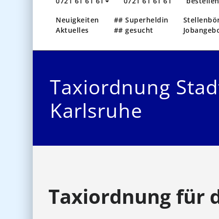
0721 61 61 61
0721 61 61 61
bestelle
Neuigkeiten
## Superheldin
Stellenbö
Aktuelles
## gesucht
Jobangeb
Taxiordnung Stad
Karlsruhe
Taxiordnung für 