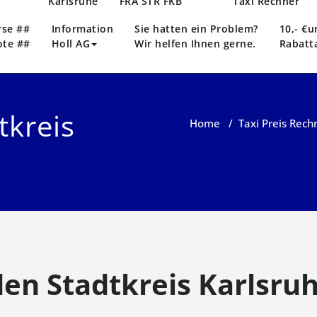
n
Karlsruhe
FRA STR FKB
Taxi Rechner
rse ##
Information
Sie hatten ein Problem?
10,- €u
ote ##
Holl AG
Wir helfen Ihnen gerne.
Rabatt
tkreis
Home
/
Taxi Preis Rech
den Stadtkreis Karlsru