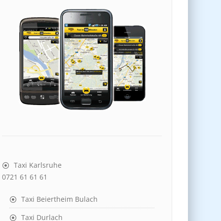
Taxi Karlsruhe
0721 61 61 61
Taxi Beiertheim Bulach
Taxi Durlach