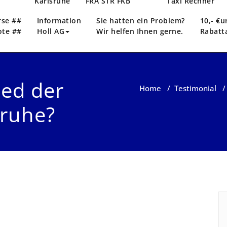
n
Karlsruhe
FRA STR FKB
Taxi Rechner
rse ##
Information
Sie hatten ein Problem?
10,- €u
ote ##
Holl AG
Wir helfen Ihnen gerne.
Rabatt
ied der
Home
/
Testimonial
sruhe?