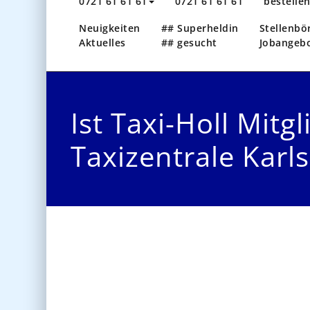
0721 61 61 61
0721 61 61 61
bestelle
Neuigkeiten
## Superheldin
Stellenbö
Aktuelles
## gesucht
Jobangeb
Ist Taxi-Holl Mitgl
Taxizentrale Karl