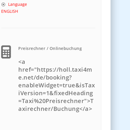
Language
ENGLISH
Preisrechner / Onlinebuchung
<a
href="https://holl.taxi4m
e.net/de/booking?
enableWidget=true&isTax
iVersion=1&fixedHeading
=Taxi%20Preisrechner">T
axirechner/Buchung</a>