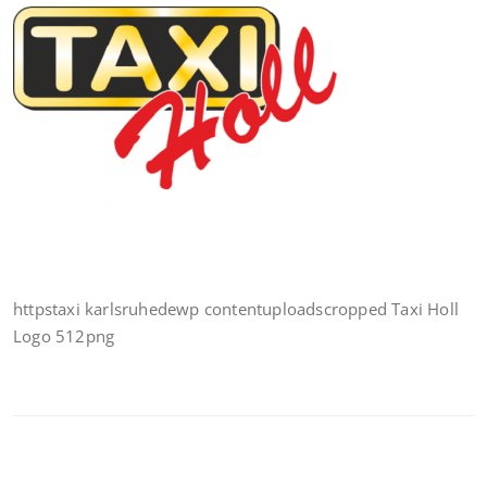
httpstaxi karlsruhedewp contentuploadscropped Taxi Holl
Logo 512png