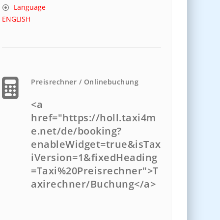
Language
ENGLISH
Preisrechner / Onlinebuchung
<a
href="https://holl.taxi4m
e.net/de/booking?
enableWidget=true&isTax
iVersion=1&fixedHeading
=Taxi%20Preisrechner">T
axirechner/Buchung</a>