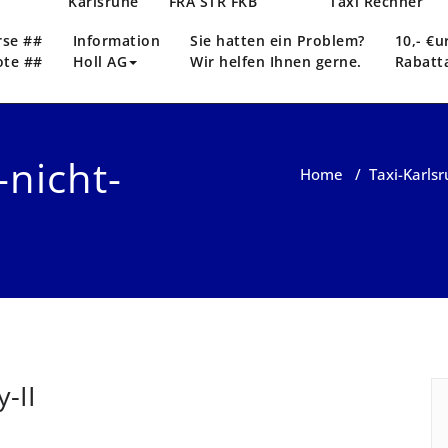
n
Karlsruhe
FRA STR FKB
Taxi Rechner
rse ##
Information
Sie hatten ein Problem?
10,- €u
ote ##
Holl AG
Wir helfen Ihnen gerne.
Rabatt
-nicht-
Home
/
Taxi-Karlsr
-II