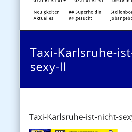
0721 61 61 61
0721 61 61 61
bestelle
Neuigkeiten
## Superheldin
Stellenbö
Aktuelles
## gesucht
Jobangeb
Taxi-Karlsruhe-ist
sexy-II
Taxi-Karlsruhe-ist-nicht-sexy