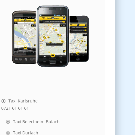
Taxi Karlsruhe
0721 61 61 61
Taxi Beiertheim Bulach
Taxi Durlach