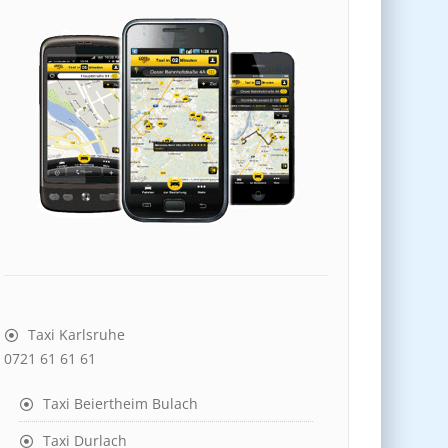
Taxi Karlsruhe
0721 61 61 61
Taxi Beiertheim Bulach
Taxi Durlach