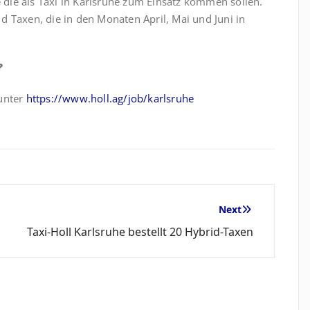
e die als Taxi in Karlsruhe zum Einsatz kommen sollen.
 Taxen, die in den Monaten April, Mai und Juni in
?
 unter
https://www.holl.ag/job/karlsruhe
Next
Taxi-Holl Karlsruhe bestellt 20 Hybrid-Taxen