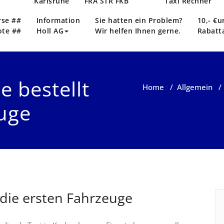
n
Karlsruhe
FRA STR FKB
Taxi Rechner
rse ##
Information
Sie hatten ein Problem?
10,- €u
ote ##
Holl AG
Wir helfen Ihnen gerne.
Rabatt
e bestellt
Home
/
Allgemein
euge
t die ersten Fahrzeuge