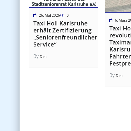
26. Mai 2026
0
6. März 2
Taxi Holl Karlsruhe
Taxi-Ho
erhält Zertifizierung
revolut
„Seniorenfreundlicher
Taximar
Service“
Karlsru
Fahrte
By
Dirk
Festpre
By
Dirk