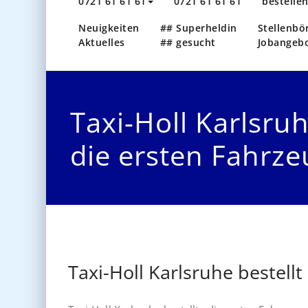
0721 61 61 61
0721 61 61 61
bestelle
Neuigkeiten
## Superheldin
Stellenbö
Aktuelles
## gesucht
Jobangeb
Taxi-Holl Karlsruh
die ersten Fahrz
Taxi-Holl Karlsruhe bestell