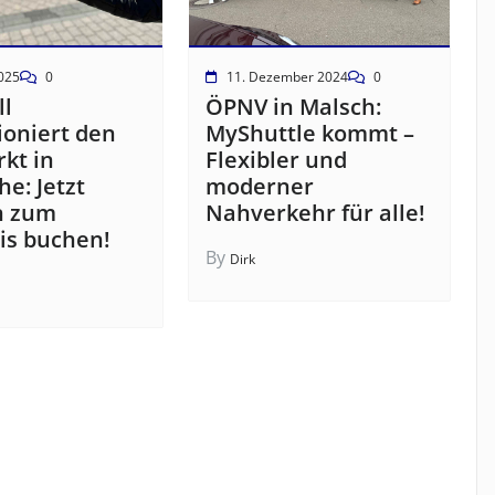
025
0
11. Dezember 2024
0
ll
ÖPNV in Malsch:
ioniert den
MyShuttle kommt –
kt in
Flexibler und
he: Jetzt
moderner
n zum
Nahverkehr für alle!
is buchen!
By
Dirk