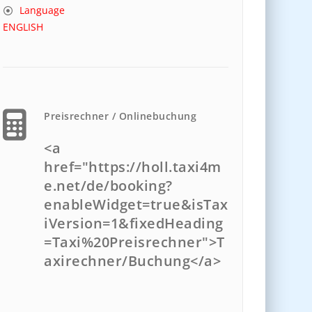
Language
ENGLISH
Preisrechner / Onlinebuchung
<a
href="https://holl.taxi4m
e.net/de/booking?
enableWidget=true&isTax
iVersion=1&fixedHeading
=Taxi%20Preisrechner">T
axirechner/Buchung</a>