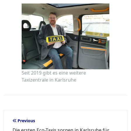
Seit 2019 gibt es eine weitere
Taxizentrale in Karlsruhe
Beitragsnavigation
Previous
Die ersten Eco-Taxis sorgen in Karlsruhe für